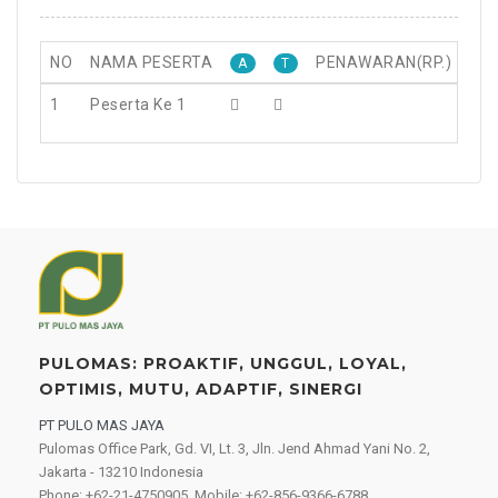
NO
NAMA PESERTA
PENAWARAN(RP.)
A
T
H
1
Peserta Ke 1
PULOMAS: PROAKTIF, UNGGUL, LOYAL,
OPTIMIS, MUTU, ADAPTIF, SINERGI
PT PULO MAS JAYA
Pulomas Office Park, Gd. VI, Lt. 3, Jln. Jend Ahmad Yani No. 2,
Jakarta - 13210 Indonesia
Phone: +62-21-4750905, Mobile: +62-856-9366-6788,